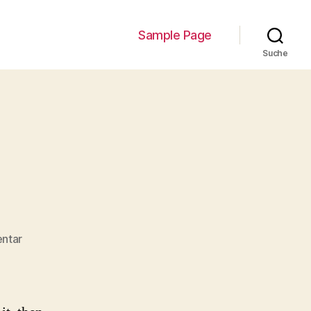
Sample Page
Suche
zu
ntar
Hello
world!