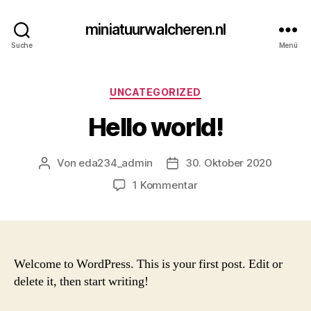
miniatuurwalcheren.nl
Suche
Menü
Kategorien
UNCATEGORIZED
Hello world!
Von
eda234_admin
30. Oktober 2020
Beitragsautor
Beitragsdatum
zu
1 Kommentar
Hello
world!
Welcome to WordPress. This is your first post. Edit or
delete it, then start writing!